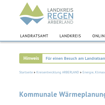
Landkreis
Regen
Zu
Inha
LANDRATSAMT
LANDKREIS
ONLIN
spr
Für einen Besuch am Landratsam
Startseite
»
Kreisentwicklung ARBERLAND
»
Energie, Klimas
Kommunale Wärmeplanun