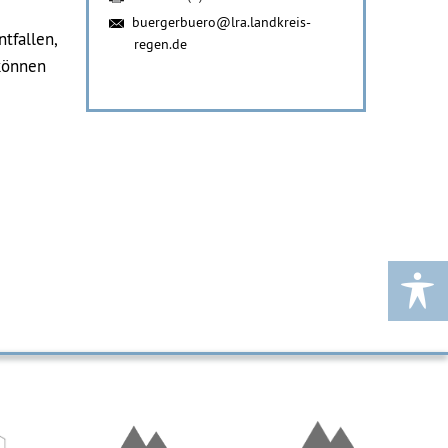
buergerbuero@lra.landkreis-
tfallen,
regen.de
können