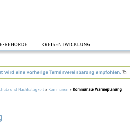
m
lt
E-BEHÖRDE
KREISENTWICKLUNG
ingen
t wird eine vorherige Terminvereinbarung empfohlen.
chutz und Nachhaltigkeit
»
Kommunen
»
Kommunale Wärmeplanung
g