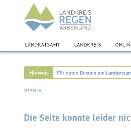
Landkreis
Regen
Zu
Inha
LANDRATSAMT
LANDKREIS
ONLIN
spr
Für einen Besuch am Landratsam
Startseite
Die Seite konnte leider n