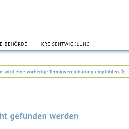
m
lt
E-BEHÖRDE
KREISENTWICKLUNG
ingen
t wird eine vorherige Terminvereinbarung empfohlen.
icht gefunden werden