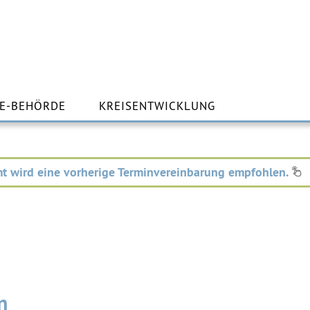
m
lt
E-BEHÖRDE
KREISENTWICKLUNG
ingen
t wird eine vorherige Terminvereinbarung empfohlen.
n