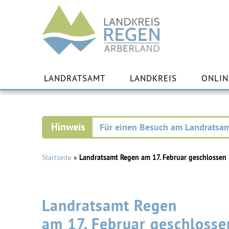
Landkreis
Regen
Zu
Inha
LANDRATSAMT
LANDKREIS
ONLIN
spr
Für einen Besuch am Landratsam
Startseite
»
Landratsamt Regen am 17. Februar geschlossen
Landratsamt Regen
am 17. Februar geschlosse