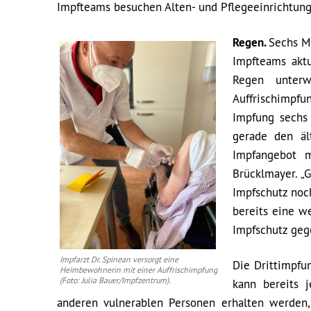
Impfteams besuchen Alten- und Pflegeeinrichtun
Regen.
Sechs M
Impfteams aktu
Regen unter
Auffrischimpf
Impfung sechs
gerade den äl
Impfangebot m
Brücklmayer. „
Impfschutz noch
bereits eine w
Impfschutz geg
Impfarzt Dr. Spinean versorgt eine
Die Drittimpfu
Heimbewohnerin mit einer Auffrischimpfung
(Foto: Julia Bauer/Impfzentrum).
kann bereits 
anderen vulnerablen Personen erhalten werden,