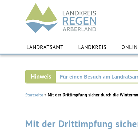
Landkreis
Regen
Zu
Inha
LANDRATSAMT
LANDKREIS
ONLIN
spr
Für einen Besuch am Landratsam
Startseite
»
Mit der Drittimpfung sicher durch die Winterm
Mit der Drittimpfung sich