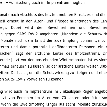
gen – Auffrischung auch im Impfzentrum möglich
onate nach Abschluss des letzten mobilen Einsatzes sind die
ell erneut in den Alten- und Pflegeeinrichtungen des Lan
wegs. Dabei wird den Bewohnerinnen und Bewohne
ung gegen SARS-CoV-2 angeboten. „Nachdem die Schutzwir
 Monate nach dem Erhalt der Zweitimpfung abnimmt, möc
teren und damit potentiell gefährdeteren Personen ein 
achen“, sagt der ärztliche Leiter des Impfzentrums, Dr
Gerade jetzt vor den anstehenden Wintermonaten ist es sinnv
mals erneuern zu lassen“, so der ärztliche Leiter weiter. Dab
eitere Dosis aus, um die Schutzwirkung zu steigern und eine
en SARS-CoV-2 vorweisen zu können.
ng wird auch im Impfzentrum im Einkaufspark Regen angeb
jetzt von Personen im Alter von 70 Jahren oder älter s
 wenn die Zweitimpfung länger als sechs Monate zurückli