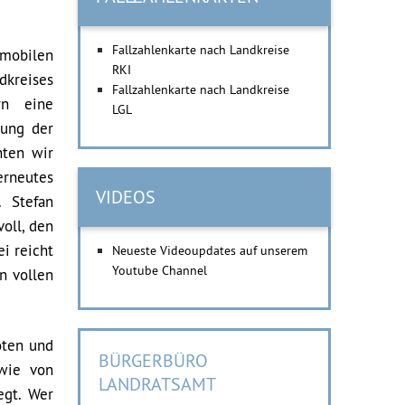
Fallzahlenkarte nach Landkreise
 mobilen
RKI
dkreises
Fallzahlenkarte nach Landkreise
rn eine
LGL
kung der
hten wir
erneutes
VIDEOS
. Stefan
oll, den
ei reicht
Neueste Videoupdates auf unserem
Youtube Channel
n vollen
oten und
BÜRGERBÜRO
owie von
LANDRATSAMT
egt. Wer