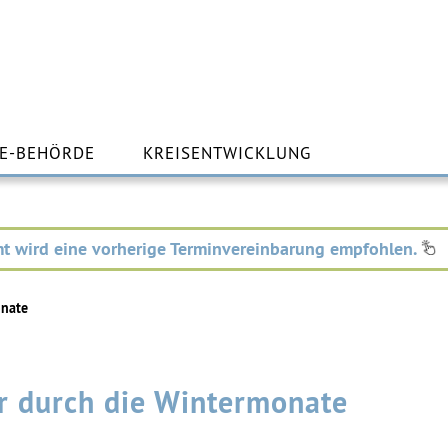
m
lt
E-BEHÖRDE
KREISENTWICKLUNG
ingen
t wird eine vorherige Terminvereinbarung empfohlen.
onate
er durch die Wintermonate