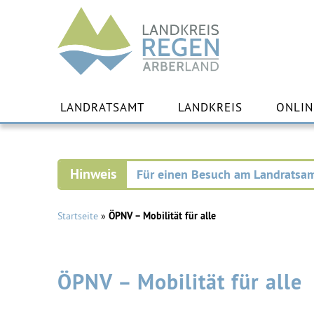
Landkreis
Regen
Zu
Inha
LANDRATSAMT
LANDKREIS
ONLIN
spr
Für einen Besuch am Landratsam
Startseite
»
ÖPNV – Mobilität für alle
ÖPNV – Mobilität für alle