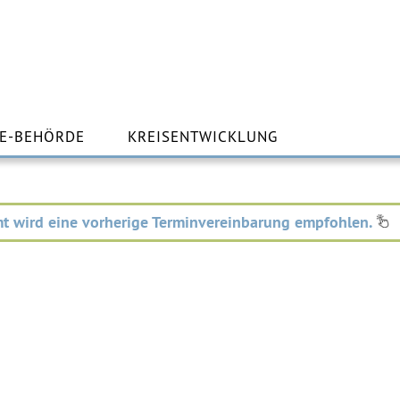
m
lt
E-BEHÖRDE
KREISENTWICKLUNG
ingen
t wird eine vorherige Terminvereinbarung empfohlen.