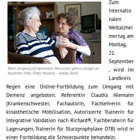
Zum
internatio
nalen
Weltalzhei
mertag am
Montag,
21.
September
Beim Umgang mit dementen Menschen gibt es einiges zu
, wird im
beachten. Foto: Peter Maszlen – Adobe Stock
Landkreis
Regen eine Online-Fortbildung zum Umgang mit
Demenz angeboten. Referentin Claudia Niemann
(Krankenschwester, Fachautorin, Fachlehrerin für
kinästhetische Mobilisation, Autorisierte Trainerin für
Integrative Validation nach Richard®, Fachberaterin für
Lagerungen, Trainerin für Sturzprophylaxe DTB) wird in
einer Fortbildung die Schwerpunkte behandeln.