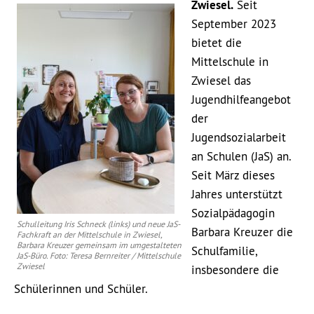
Zwiesel.
Seit
September 2023
bietet die
Mittelschule in
Zwiesel das
Jugendhilfeangebot
der
Jugendsozialarbeit
an Schulen (JaS) an.
Seit März dieses
Jahres unterstützt
Sozialpädagogin
Schulleitung Iris Schneck (links) und neue JaS-
Barbara Kreuzer die
Fachkraft an der Mittelschule in Zwiesel,
Barbara Kreuzer gemeinsam im umgestalteten
Schulfamilie,
JaS-Büro. Foto: Teresa Bernreiter / Mittelschule
Zwiesel
insbesondere die
Schülerinnen und Schüler.