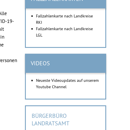
Alle
Fallzahlenkarte nach Landkreise
VID-19-
RKI
it
Fallzahlenkarte nach Landkreise
LGL
in
he
Personen
VIDEOS
Neueste Videoupdates auf unserem
Youtube Channel
BÜRGERBÜRO
LANDRATSAMT