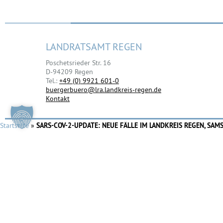
LANDRATSAMT REGEN
Poschetsrieder Str. 16
D-94209 Regen
Tel.:
+49 (0) 9921 601-0
buergerbuero@lra.landkreis-regen.de
Kontakt
Startseite
»
SARS-COV-2-UPDATE: NEUE FÄLLE IM LANDKREIS REGEN, SAMS