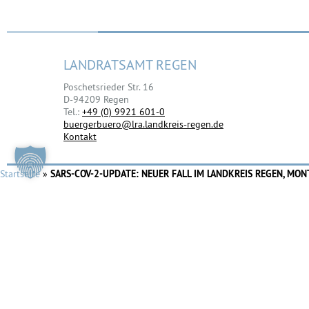
LANDRATSAMT REGEN
Poschetsrieder Str. 16
D-94209 Regen
Tel.:
+49 (0) 9921 601-0
buergerbuero@lra.landkreis-regen.de
Kontakt
Startseite
»
SARS-COV-2-UPDATE: NEUER FALL IM LANDKREIS REGEN, MON