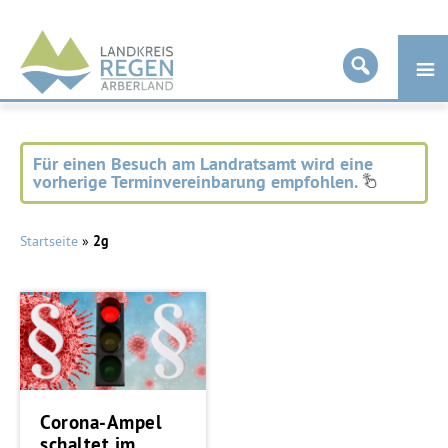
Landkreis
Regen
Für einen Besuch am Landratsamt wird eine
vorherige Terminvereinbarung empfohlen.
Startseite
»
2g
Corona-Ampel
schaltet im