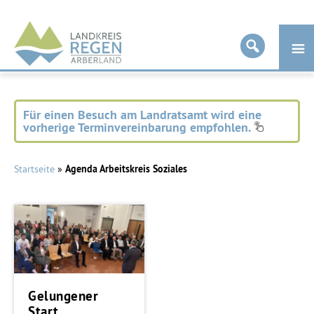
Landkreis
Regen
Für einen Besuch am Landratsamt wird eine
vorherige Terminvereinbarung empfohlen.
Startseite
»
Agenda Arbeitskreis Soziales
Gelungener
Start