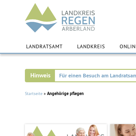
Landkreis
Regen
Zu
Inha
LANDRATSAMT
LANDKREIS
ONLIN
spr
Für einen Besuch am Landratsam
Startseite
»
Angehörige pflegen