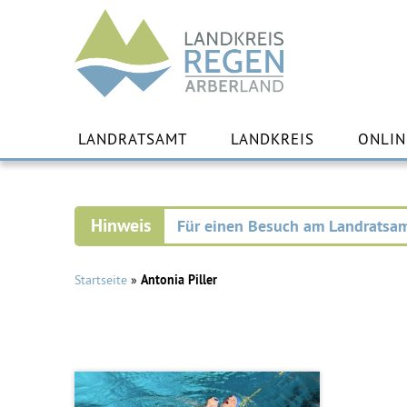
Landkreis
Regen
Zu
Inha
LANDRATSAMT
LANDKREIS
ONLIN
spr
Für einen Besuch am Landratsam
Startseite
»
Antonia Piller