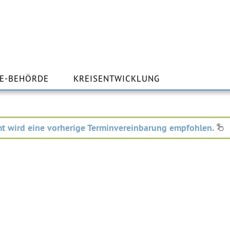
m
lt
E-BEHÖRDE
KREISENTWICKLUNG
ingen
t wird eine vorherige Terminvereinbarung empfohlen.