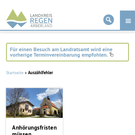
Landkreis
Regen
Für einen Besuch am Landratsamt wird eine
vorherige Terminvereinbarung empfohlen.
Startseite
»
Auszählfehler
Anhörungsfristen
müssen