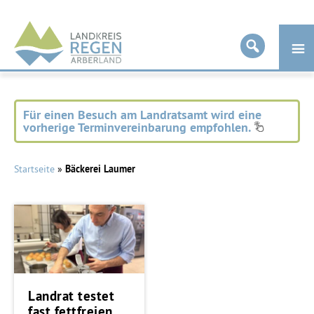
Landkreis
Regen
Für einen Besuch am Landratsamt wird eine
vorherige Terminvereinbarung empfohlen.
Startseite
»
Bäckerei Laumer
Landrat testet
fast fettfreien