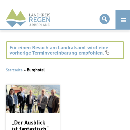
Landkreis
Regen
Für einen Besuch am Landratsamt wird eine
vorherige Terminvereinbarung empfohlen.
Startseite
»
Burghotel
„Der Ausblick
ist fantastisch“