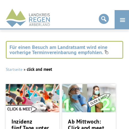
Landkreis
Regen
Für einen Besuch am Landratsamt wird eine
vorherige Terminvereinbarung empfohlen.
Startseite
»
click and meet
Inzidenz
Ab Mittwoch:
fünf Tage unter
Click and meet