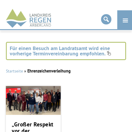
Landkreis
Regen
Für einen Besuch am Landratsamt wird eine
vorherige Terminvereinbarung empfohlen.
Startseite
»
Ehrenzeichenverleihung
„Großer Respekt
vor der