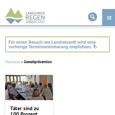
Landkreis
Regen
Für einen Besuch am Landratsamt wird eine
vorherige Terminvereinbarung empfohlen.
Startseite
»
Gewaltprävention
Täter sind zu
100 Prozent