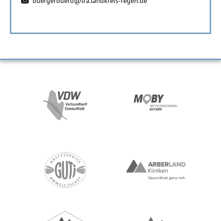
buergerbuero@lra.landkreis-regen.de