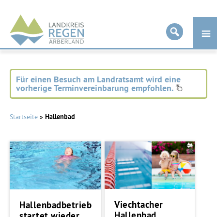
Landkreis
Regen
Für einen Besuch am Landratsamt wird eine
vorherige Terminvereinbarung empfohlen.
Startseite
»
Hallenbad
Viechtacher
Hallenbadbetrieb
Hallenbad
startet wieder