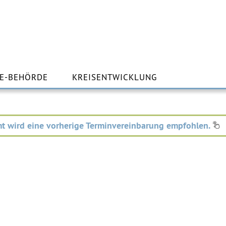
m
lt
E-BEHÖRDE
KREISENTWICKLUNG
ingen
t wird eine vorherige Terminvereinbarung empfohlen.