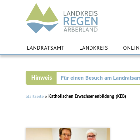
Landkreis
Regen
Zu
Inha
LANDRATSAMT
LANDKREIS
ONLIN
spr
Für einen Besuch am Landratsam
Startseite
»
Katholischen Erwachsenenbildung (KEB)