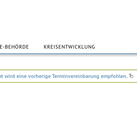
m
lt
E-BEHÖRDE
KREISENTWICKLUNG
ingen
t wird eine vorherige Terminvereinbarung empfohlen.