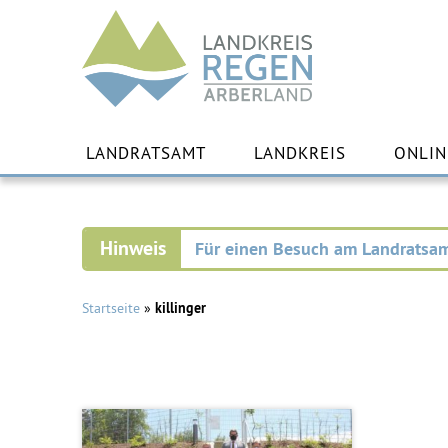
Landkreis
Regen
Zu
Inha
LANDRATSAMT
LANDKREIS
ONLIN
spr
Für einen Besuch am Landratsam
Startseite
»
killinger