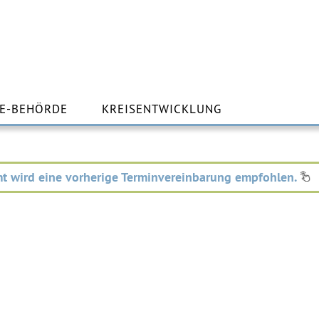
m
lt
E-BEHÖRDE
KREISENTWICKLUNG
ingen
t wird eine vorherige Terminvereinbarung empfohlen.