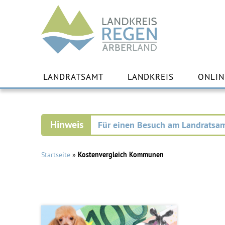
Landkreis
Regen
Zu
Inha
LANDRATSAMT
LANDKREIS
ONLIN
spr
Für einen Besuch am Landratsam
Startseite
»
Kostenvergleich Kommunen