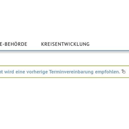
m
lt
E-BEHÖRDE
KREISENTWICKLUNG
ingen
t wird eine vorherige Terminvereinbarung empfohlen.