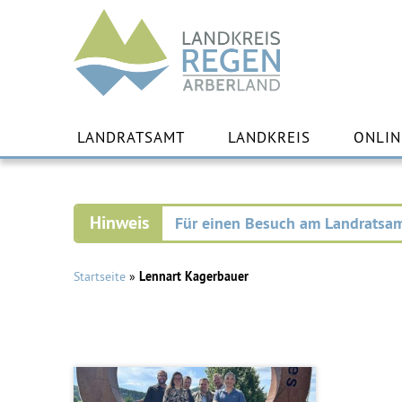
Landkreis
Regen
Zu
Inha
LANDRATSAMT
LANDKREIS
ONLIN
spr
Für einen Besuch am Landratsam
Startseite
»
Lennart Kagerbauer