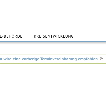
m
lt
E-BEHÖRDE
KREISENTWICKLUNG
ingen
t wird eine vorherige Terminvereinbarung empfohlen.