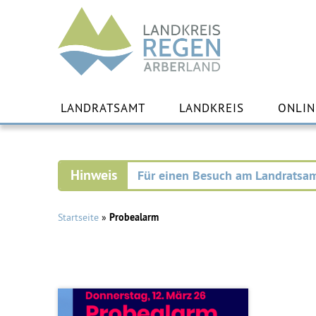
Landkreis
Regen
Zu
Inha
LANDRATSAMT
LANDKREIS
ONLIN
spr
Für einen Besuch am Landratsam
Startseite
»
Probealarm