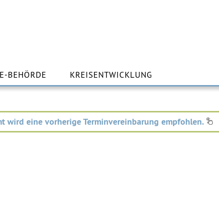
m
lt
E-BEHÖRDE
KREISENTWICKLUNG
ingen
t wird eine vorherige Terminvereinbarung empfohlen.