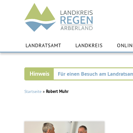
Landkreis
Regen
Zu
Inha
LANDRATSAMT
LANDKREIS
ONLIN
spr
Für einen Besuch am Landratsam
Startseite
»
Robert Muhr