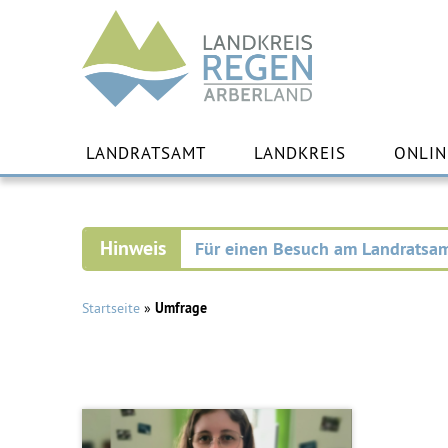
Landkreis
Regen
Zu
Inha
LANDRATSAMT
LANDKREIS
ONLIN
spr
Für einen Besuch am Landratsam
Startseite
»
Umfrage