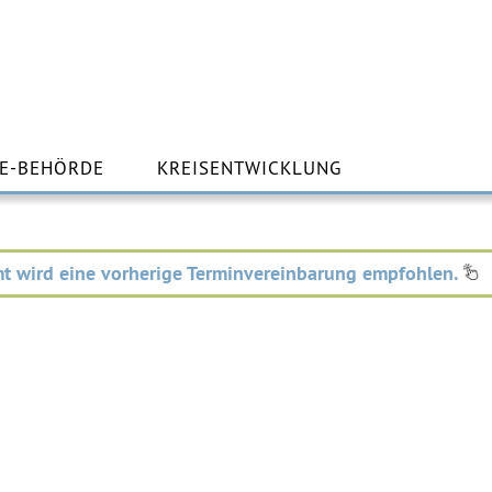
m
lt
E-BEHÖRDE
KREISENTWICKLUNG
ingen
t wird eine vorherige Terminvereinbarung empfohlen.