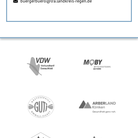
buergerbuero@lra.landkreis-regen.de