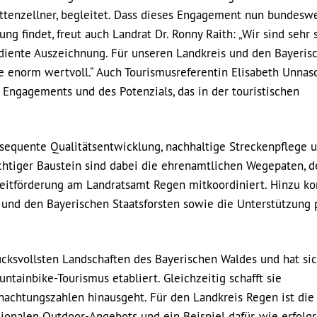
ttenzellner, begleitet. Dass dieses Engagement nun bundeswe
ng findet, freut auch Landrat Dr. Ronny Raith: „Wir sind sehr s
diente Auszeichnung. Für unseren Landkreis und den Bayeris
e enorm wertvoll.“ Auch Tourismusreferentin Elisabeth Unnas
Engagements und des Potenzials, das in der touristischen
sequente Qualitätsentwicklung, nachhaltige Streckenpflege 
chtiger Baustein sind dabei die ehrenamtlichen Wegepaten, d
zeitförderung am Landratsamt Regen mitkoordiniert. Hinzu 
nd den Bayerischen Staatsforsten sowie die Unterstützung p
cksvollsten Landschaften des Bayerischen Waldes und hat sic
ntainbike-Tourismus etabliert. Gleichzeitig schafft sie
nachtungszahlen hinausgeht. Für den Landkreis Regen ist die 
ionalen Outdoor-Angebots und ein Beispiel dafür, wie erfolg