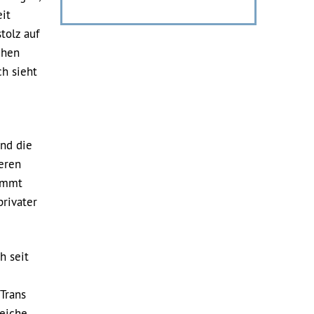
it
tolz auf
chen
ch sieht
und die
eren
kommt
rivater
h seit
Trans
reiche