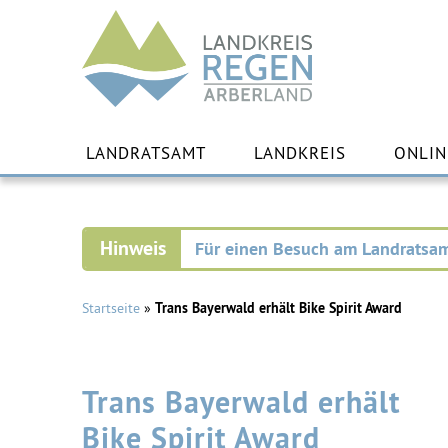
Landkreis
Regen
Zu
Inha
LANDRATSAMT
LANDKREIS
ONLIN
spr
Für einen Besuch am Landratsam
Startseite
»
Trans Bayerwald erhält Bike Spirit Award
Trans Bayerwald erhält
Bike Spirit Award