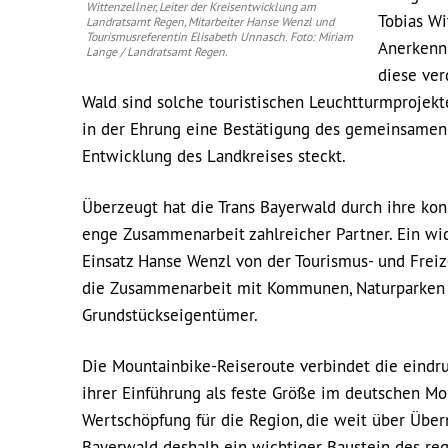
Wittenzellner, Leiter der Kreisentwicklung am
Tobias Wi
Landratsamt Regen, Mitarbeiter Hanse Wenzl und
Tourismusreferentin Elisabeth Unnasch. Foto: Miriam
Anerkennu
Lange / Landratsamt Regen.
diese ver
Wald sind solche touristischen Leuchtturmprojekt
in der Ehrung eine Bestätigung des gemeinsamen 
Entwicklung des Landkreises steckt.
Überzeugt hat die Trans Bayerwald durch ihre kon
enge Zusammenarbeit zahlreicher Partner. Ein wi
Einsatz Hanse Wenzl von der Tourismus- und Frei
die Zusammenarbeit mit Kommunen, Naturparken u
Grundstückseigentümer.
Die Mountainbike-Reiseroute verbindet die eindru
ihrer Einführung als feste Größe im deutschen Mou
Wertschöpfung für die Region, die weit über Über
Bayerwald deshalb ein wichtiger Baustein des reg