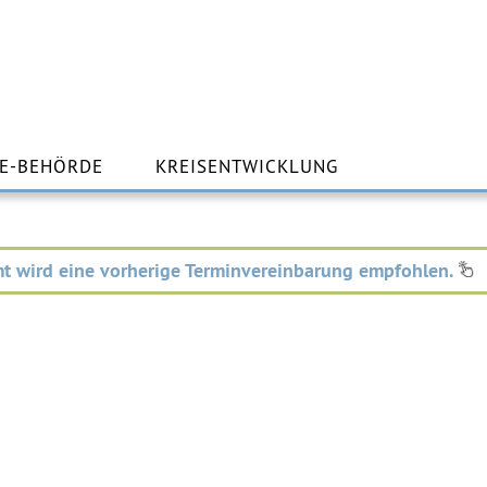
m
lt
E-BEHÖRDE
KREISENTWICKLUNG
ingen
t wird eine vorherige Terminvereinbarung empfohlen.