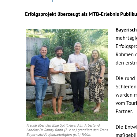
Erfolgsprojekt überzeugt als MTB-Erlebnis Publik
Bayerisch
mehrtägi
Erfolgsp
Rahmen d
den erstm
Die rund 
Schleifen
wurden me
vom Touri
Partner.
Freude über den Bike Spirit Award im Arberland:
Die Entw
Landrat Dr. Ronny Raith (2. v. re.) gratuliert den Trans
maßgebli
Bayerwald-Projektbeteiligten (v.li.) Tobias