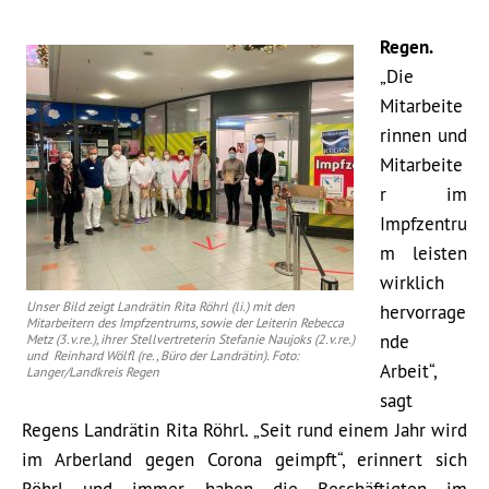
Regen.
„Die
Mitarbeite
rinnen und
Mitarbeite
r im
Impfzentru
m leisten
wirklich
Unser Bild zeigt Landrätin Rita Röhrl (li.) mit den
hervorrage
Mitarbeitern des Impfzentrums, sowie der Leiterin Rebecca
nde
Metz (3.v.re.), ihrer Stellvertreterin Stefanie Naujoks (2.v.re.)
und Reinhard Wölfl (re., Büro der Landrätin). Foto:
Arbeit“,
Langer/Landkreis Regen
sagt
Regens Landrätin Rita Röhrl. „Seit rund einem Jahr wird
im Arberland gegen Corona geimpft“, erinnert sich