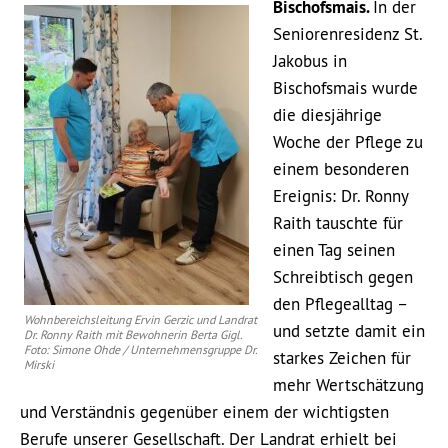
Bischofsmais.
In der
Seniorenresidenz St.
Jakobus in
Bischofsmais wurde
die diesjährige
Woche der Pflege zu
einem besonderen
Ereignis: Dr. Ronny
Raith tauschte für
einen Tag seinen
Schreibtisch gegen
den Pflegealltag –
Wohnbereichsleitung Ervin Gerzic und Landrat
und setzte damit ein
Dr. Ronny Raith mit Bewohnerin Berta Gigl.
Foto: Simone Ohde / Unternehmensgruppe Dr.
starkes Zeichen für
Mirski
mehr Wertschätzung
und Verständnis gegenüber einem der wichtigsten
Berufe unserer Gesellschaft. Der Landrat erhielt bei