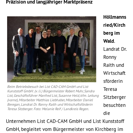
Präzision und langjähriger Marktpräsenz
Höllmanns
ried/Kirch
berg im
Wald
.
Landrat Dr.
Ronny
Raith und
Wirtschaft
sförderin
Beim Betriebsbesuch bei List CAD-CAM GmbH und List
Teresa
Kunststoff GmbH: (v. li.) Bürgermeister Robert Muhr, Sandra
List, Geschäftsführer Manfred List, Susanne Held, kfm. Leitung
Sitzberger
(vorne), Mitarbeiter Matthias Liebhaber, Mitarbeiter Daniel
besuchten
Beregan, Landrat Dr. Ronny Raith und Wirtschaftsförderin
Teresa Sitzberger. Foto: Melanie Reif / Landkreis Regen.
die
Unternehmen List CAD-CAM GmbH und List Kunststoff
GmbH, begleitet vom Bürgermeister von Kirchberg im