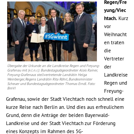
Regen/Fre
yung/Viec
htach.
Kurz
vor
Weihnacht
en traten
die
Vertreter
Übergabe der Urkunde an die Landkreise Regen und Freyung-
der
Grafenau mit (v.l.n.r.): Bundestagsabgeordneter Alois Rainer,
Landkreise
Freyung-Grafenaus stellvertretende Landrätin Helga
Weinberger, Regens Landrätin Rita Röhrl, Bundesminister
Regen und
Scheuer und Bundestagsabgeordneter Thomas Erndl. Foto:
BmVI
Freyung-
Grafenau, sowie der Stadt Viechtach noch schnell eine
kurze Reise nach Berlin an. Und dies aus erfreulichem
Grund, denn die Anträge der beiden Bayerwald-
Landkreise und der Stadt Viechtach zur Förderung
eines Konzepts im Rahmen des 5G-