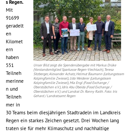
s Regen.
Mit
91699
geradelt
en
Kilomet
ern
haben
551
Unser Bild zeigt die Spendenübergabe mit Markus Drüke
(Vorstandsmitglied Sparkasse Regen-Viechtach), Teresa
Teilneh
Sitzberger, Alexander Achatz, Helmut Baumann (Leitungsteam
Kolpingfamilie Zwiesel), Udo Weiderer (Leitungsteam
merinne
Kolpingfamilie Zwiesel), Mia Engl (Food Exchange /
Oberstübchen e.V.), Idris Abu Obeida (Food Exchange /
n und
Oberstübchen e.V.) und Landrat Dr. Ronny Raith. Foto: Iris
Teilneh
Gehard / Landratsamt Regen
mer in
30 Teams beim diesjährigen Stadtradeln im Landkreis
Regen ein starkes Zeichen gesetzt. Drei Wochen lang
traten sie für mehr Klimaschutz und nachhaltige