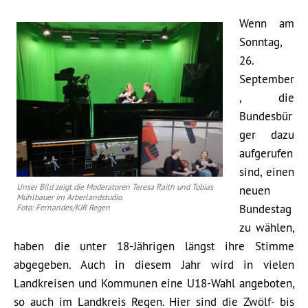
Wenn am
Sonntag,
26.
September
, die
Bundesbür
ger dazu
aufgerufen
sind, einen
Unser Bild zeigt die Moderatoren Teresa Raith und Tobias
neuen
Mühlbauer im Arberlandstudio.
Bundestag
Foto: Fernandes/KJR Regen
zu wählen,
haben die unter 18-Jährigen längst ihre Stimme
abgegeben. Auch in diesem Jahr wird in vielen
Landkreisen und Kommunen eine U18-Wahl angeboten,
so auch im Landkreis Regen. Hier sind die Zwölf- bis