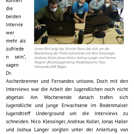
können
die
beiden
Intervie
wer
mehr als
zufriede
Unser Bild zeigt das Schnitt-Team, das sich um die
Bearbeitung der Filme kümmerte, mit Nico Klessinger,
n sein“,
Andreas Koller, Jonas Haller Joshua Langer und Verena
Wagner (Bezirksjugendring Niederbayern). Foto:
sagen
Fernandes/KJR Regen
Dr.
Aschenbrenner und Fernandes unisono. Doch mit den
Interviews war die Arbeit der Jugendlichen noch nicht
abgetan. Am Wochenende danach trafen sich
Jugendliche und junge Erwachsene im Bodenmaiser
Jugendtreff Underground um die Interviews zu
schneiden. Nico Klessinger, Andreas Koller, Jonas Haller
und Joshua Langer sorgten unter der Anleitung von