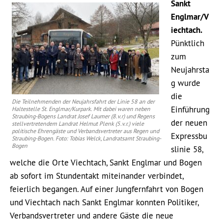
Sankt
Englmar/V
iechtach.
Pünktlich
zum
Neujahrsta
g wurde
die
Die Teilnehmenden der Neujahrsfahrt der Linie 58 an der
Einführung
Haltestelle St. Englmar/Kurpark. Mit dabei waren neben
Straubing-Bogens Landrat Josef Laumer (8.v.r) und Regens
der neuen
stellvertretendem Landrat Helmut Plenk (5.v.r.) viele
politische Ehrengäste und Verbandsvertreter aus Regen und
Expressbu
Straubing-Bogen. Foto: Tobias Welck, Landratsamt Straubing-
Bogen
slinie 58,
welche die Orte Viechtach, Sankt Englmar und Bogen
ab sofort im Stundentakt miteinander verbindet,
feierlich begangen. Auf einer Jungfernfahrt von Bogen
und Viechtach nach Sankt Englmar konnten Politiker,
Verbandsvertreter und andere Gäste die neue