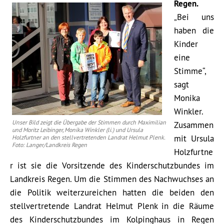
Regen.
„Bei uns
haben die
Kinder
eine
Stimme“,
sagt
Monika
Winkler.
Unser Bild zeigt die Übergabe der Stimmen durch Maximilian
Zusammen
und Moritz Leibinger, Monika Winkler (li.) und Ursula
mit Ursula
Holzfurtner an den stellvertretenden Landrat Helmut Plenk.
Foto: Langer/Landkreis Regen
Holzfurtne
r ist sie die Vorsitzende des Kinderschutzbundes im
Landkreis Regen. Um die Stimmen des Nachwuchses an
die Politik weiterzureichen hatten die beiden den
stellvertretende Landrat Helmut Plenk in die Räume
des Kinderschutzbundes im Kolpinghaus in Regen