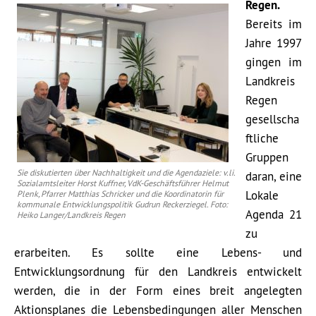
Regen.
Bereits im
Jahre 1997
gingen im
Landkreis
Regen
gesellscha
ftliche
Gruppen
Sie diskutierten über Nachhaltigkeit und die Agendaziele: v.li.
daran, eine
Sozialamtsleiter Horst Kuffner, VdK-Geschäftsführer Helmut
Lokale
Plenk, Pfarrer Matthias Schricker und die Koordinatorin für
kommunale Entwicklungspolitik Gudrun Reckerziegel. Foto:
Agenda 21
Heiko Langer/Landkreis Regen
zu
erarbeiten. Es sollte eine Lebens- und
Entwicklungsordnung für den Landkreis entwickelt
werden, die in der Form eines breit angelegten
Aktionsplanes die Lebensbedingungen aller Menschen