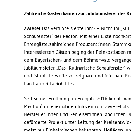
Zahlreiche Gästen kamen zur Jubiläumsfeier des K
Zwiesel
Das verflixte siebte Jahr? – Nicht im „Kul
Schaufenster“ der Region. Mit einer Liste hochkarä
Ehrengäste, zahlreichen Produzent:innen, Stammk
interessierten Gästen beging der Feinkostladen 
dem Bayerischen- und dem Böhmerwald vergangen
Jubiläumsfeier. „Das ´Kulinarische Schaufenster´ 
und ist mittlerweile vorzeigbare und feierbare Rea
Landrätin Rita Röhrl fest.
Seit seiner Eröffnung im Frühjahr 2016 kennt ma
Pavillon“ im ehemaligen Infozentrum Zwiesel als T
Hersteller:innen und Genießer:innen ländlicher Qu
geförderte Projekt unter Leitung der Kreisentw
meist nur Einheimischen bekannten „Hofläden“ und