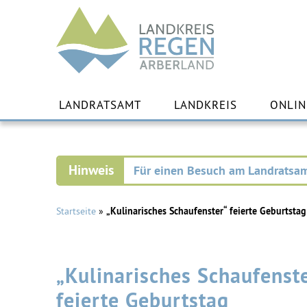
Landkreis
Regen
Zu
Inha
LANDRATSAMT
LANDKREIS
ONLIN
spr
Für einen Besuch am Landratsam
Startseite
»
„Kulinarisches Schaufenster“ feierte Geburtstag
„Kulinarisches Schaufenst
feierte Geburtstag