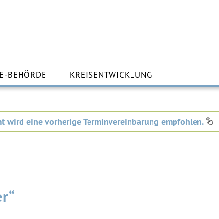
m
lt
E-BEHÖRDE
KREISENTWICKLUNG
ingen
t wird eine vorherige Terminvereinbarung empfohlen.
er“