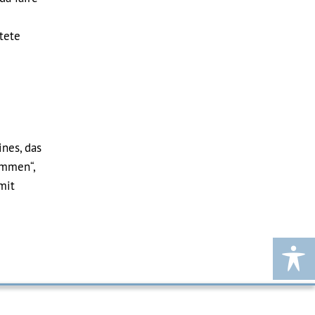
tete
ines, das
ommen“,
mit