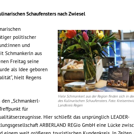
ulinarischen Schaufensters nach Zwiesel
inarischen
tiger politischer
und:innen und
mit Schmankerln aus
en Freitag seine
wurde als Idee geboren
lität“, hielt Regens
Viele Schmankerl aus der Region finden sich in d
n den „Schmankerl-
des Kulinarischen Schaufensters. Foto: Kreisentwi
Landkreis Regen
reffpunkt für
alitätserzeugnisse. Hier schließt das ursprünglich LEADER-
icklungsgesellschaft ARBERLAND REGio GmbH eine Lücke zwis
 einem weit größeren, touristischen Kundenkreis. In Zeiten, 