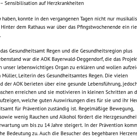
 Sensibilisation auf Herzkrankheiten
m
haben, konnte in den vergangenen Tagen nicht nur musikali
: Hinter dem Rathaus war über das Pfingstwochenende ein rie
.
 das Gesundheitsamt Regen und die Gesundheitsregion plus
ebenstand war die AOK Bayerwald-Deggendorf, die das Projek
ten unser lebenswichtiges Organ zu erklären und wollen aufze
in Müller, Leiterin des Gesundheitsamtes Regen. Die vielen
nd der AOK berieten über eine gesunde Lebensführung, jedoc
schen erreichen und sie motivieren in kleinen Schritten an 
ufzeigen, welche guten Auswirkungen dies für sie und ihr He
eitsamt für Prävention zuständig ist. Regelmäßige Bewegung,
sowie wenig Rauchen und Alkohol fördert die Herzgesundhei
erwartung um bis zu 14 Jahre steigert. In der Prävention kom
he Bedeutung zu. Auch die Besucher des begehbaren Herzen