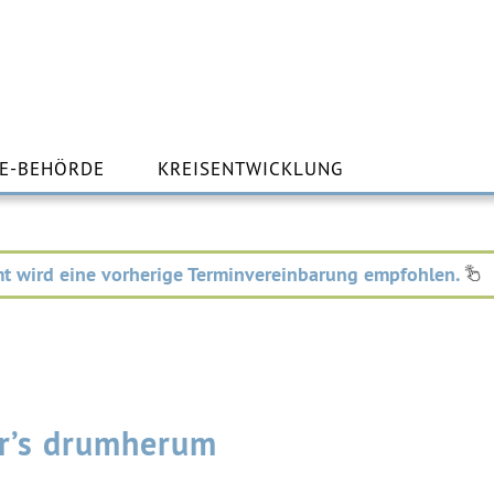
m
lt
E-BEHÖRDE
KREISENTWICKLUNG
ingen
t wird eine vorherige Terminvereinbarung empfohlen.
ür’s drumherum