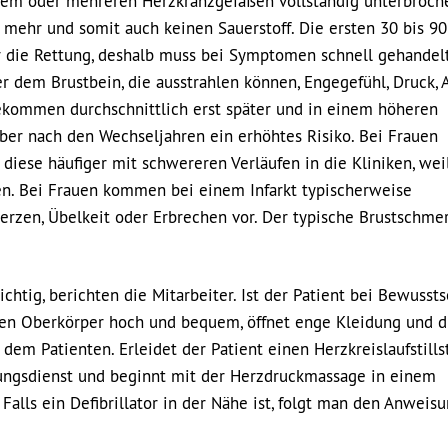
einem oder mehreren Herzkranzgefäßen vollständig unterbroche
 mehr und somit auch keinen Sauerstoff. Die ersten 30 bis 90
ür die Rettung, deshalb muss bei Symptomen schnell gehandel
 dem Brustbein, die ausstrahlen können, Engegefühl, Druck, 
ekommen durchschnittlich erst später und in einem höheren
aber nach den Wechseljahren ein erhöhtes Risiko. Bei Frauen
ese häufiger mit schwereren Verläufen in die Kliniken, wei
den. Bei Frauen kommen bei einem Infarkt typischerweise
zen, Übelkeit oder Erbrechen vor. Der typische Brustschmerz
chtig, berichten die Mitarbeiter. Ist der Patient bei Bewussts
 den Oberkörper hoch und bequem, öffnet enge Kleidung und d
dem Patienten. Erleidet der Patient einen Herzkreislaufstills
tungsdienst und beginnt mit der Herzdruckmassage in einem
ls ein Defibrillator in der Nähe ist, folgt man den Anweisu