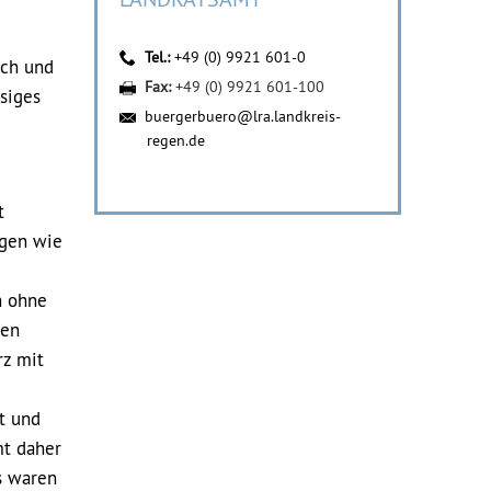
Tel.:
+49 (0) 9921 601-0
sch und
Fax:
+49 (0) 9921 601-100
siges
buergerbuero@lra.landkreis-
regen.de
t
igen wie
h ohne
den
rz mit
t und
mt daher
s waren