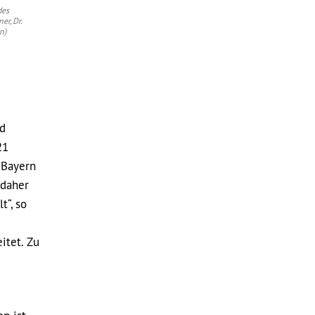
des
r, Dr.
n)
nd
21
 Bayern
 daher
t“, so
itet. Zu