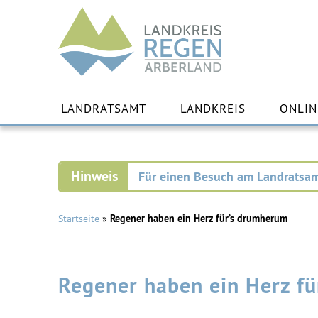
Landkreis
Regen
Zu
Inha
LANDRATSAMT
LANDKREIS
ONLIN
spr
Für einen Besuch am Landratsam
Startseite
»
Regener haben ein Herz für’s drumherum
Regener haben ein Herz f