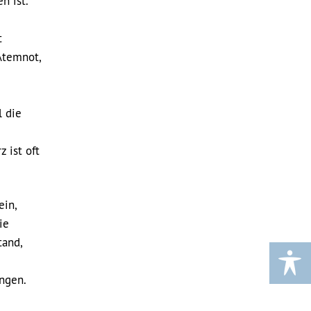
n ist.
t
Atemnot,
l die
 ist oft
ein,
ie
tand,
ngen.