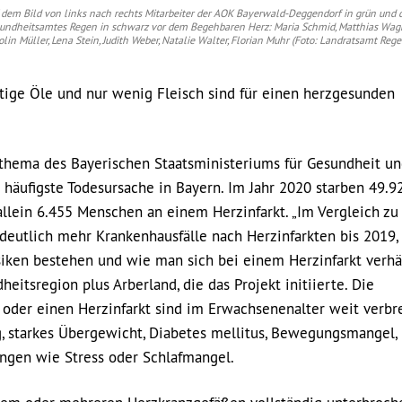
 dem Bild von links nach rechts Mitarbeiter der AOK Bayerwald-Deggendorf in grün und 
undheitsamtes Regen in schwarz vor dem Begehbaren Herz: Maria Schmid, Matthias Wagne
olin Müller, Lena Stein, Judith Weber, Natalie Walter, Florian Muhr (Foto: Landratsamt Rege
tige Öle und nur wenig Fleisch sind für einen herzgesunden
thema des Bayerischen Staatsministeriums für Gesundheit u
 häufigste Todesursache in Bayern. Im Jahr 2020 starben 49.9
llein 6.455 Menschen an einem Herzinfarkt. „Im Vergleich zu
deutlich mehr Krankenhausfälle nach Herzinfarkten bis 2019,
siken bestehen und wie man sich bei einem Herzinfarkt verhäl
heitsregion plus Arberland, die das Projekt initiierte. Die
 oder einen Herzinfarkt sind im Erwachsenenalter weit verbre
, starkes Übergewicht, Diabetes mellitus, Bewegungsmangel,
ungen wie Stress oder Schlafmangel.