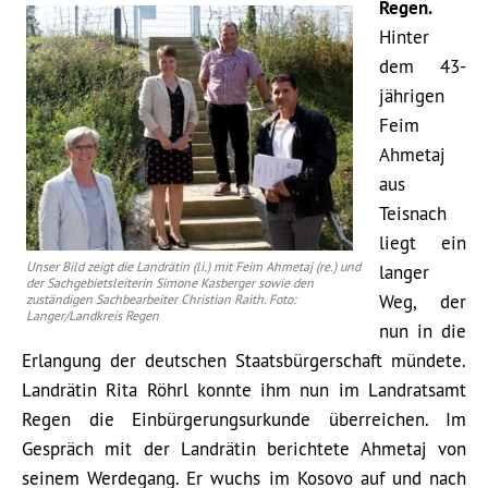
Regen.
Hinter
dem 43-
jährigen
Feim
Ahmetaj
aus
Teisnach
liegt ein
Unser Bild zeigt die Landrätin (li.) mit Feim Ahmetaj (re.) und
langer
der Sachgebietsleiterin Simone Kasberger sowie den
Weg, der
zuständigen Sachbearbeiter Christian Raith. Foto:
Langer/Landkreis Regen
nun in die
Erlangung der deutschen Staatsbürgerschaft mündete.
Landrätin Rita Röhrl konnte ihm nun im Landratsamt
Regen die Einbürgerungsurkunde überreichen. Im
Gespräch mit der Landrätin berichtete Ahmetaj von
seinem Werdegang. Er wuchs im Kosovo auf und nach