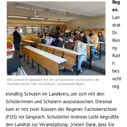
Reg
en.
Lan
drat
Dr.
Ron
ny
Rait
h
bes
ucht
Der Landrat im Gespräch mit den Schülerinnen und Schülern der
Fachoberschule. Foto: Iris Gehard / Landratsamt Regen
reg
elmäßig Schulen im Landkreis, um sich mit den
Schülerinnen und Schülern auszutauschen. Diesmal
kam er mit zwei Klassen der Regener Fachoberschule
(FOS) ins Gespräch. Schulleiter Andreas Loibl begrüßte
den Landrat zur Veranstaltung: „Vielen Dank, dass Sie