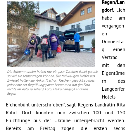
Regen/Lan
gdorf.
„Ich
habe am
vergangen
en
Donnersta
g einen
Vertrag
mit den
Die Ankommenden haben nur ein paar Taschen dabei, gerade
Eigentüme
so viel sie selbst tragen können. Die freiwilligen Helfer aus
rn des
Zwiesel hatten zur Ankunft schon Taschen gepackt, so dass
jeder eine Art Begrüßungspaket bekommen hat (im Foto
Langdorfer
rechts im Auto zu sehen). Foto: Heiko Langer/Landkreis
Regen
Hotels
Eichenbühl unterschrieben“, sagt Regens Landrätin Rita
Röhrl. Dort könnten nun zwischen 100 und 150
Flüchtlinge aus der Ukraine untergebracht werden.
Bereits am Freitag zogen die ersten sechs