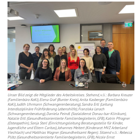
Unser Bild zeigt die Mitglieder des Arbeitskreises. Stehend, v.li.: Barbara Kreuzer
(Familienbüro KoKi), Elena Graf (Bunter Kreis), Anita Kasberger (Familienbüro
KoKi), Judith Uhrmann (Schwangerenberatung), Sandra Ertl (Leitung
Interdisziplinäre Frühförderung Lebenshilfe), Franziska Lerach
(Schwangerenberatung), Daniela Peindl (Sozialdienst Donau-Isar-Klinikum),
Natalie Ertl (Gesundheitsorientierte Familienbegleiterin, GFB), Katrin Pfrogner
(Osteopathin), Sonja Sterl (Einrichtungsleitung Beratungsstelle für Kinder,
Jugendliche und Eltern Caritas), Johannes Meitert (Kinderarzt MVZ Arberland
Viechtach) und Matthias Wagner (Gesundheitsamt Regen). Sitzend v.li.: Rebecca
Plötz (Gesundheitsorientierte Familienbegleiterin, GFB), Nicole Ernst