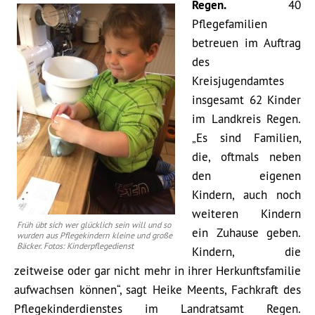
Regen.
40
Pflegefamilien
betreuen im Auftrag
des
Kreisjugendamtes
insgesamt 62 Kinder
im Landkreis Regen.
„Es sind Familien,
die, oftmals neben
den eigenen
Kindern, auch noch
weiteren Kindern
Früh übt sich wer glücklich sein will und so
ein Zuhause geben.
wurden aus Pflegekindern kleine und große
Bäcker. Fotos: Kinderpflegedienst
Kindern, die
zeitweise oder gar nicht mehr in ihrer Herkunftsfamilie
aufwachsen können“, sagt Heike Meents, Fachkraft des
Pflegekinderdienstes im Landratsamt Regen.