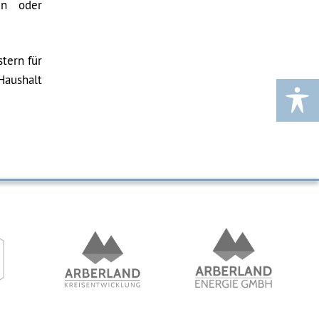
en oder
tern für
Haushalt