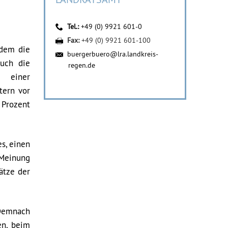
Tel.:
+49 (0) 9921 601-0
Fax:
+49 (0) 9921 601-100
hdem die
buergerbuero@lra.landkreis-
auch die
regen.de
 einer
tern vor
 Prozent
es, einen
 Meinung
ätze der
 Demnach
en, beim