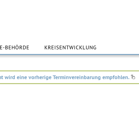
m
lt
E-BEHÖRDE
KREISENTWICKLUNG
ingen
t wird eine vorherige Terminvereinbarung empfohlen.