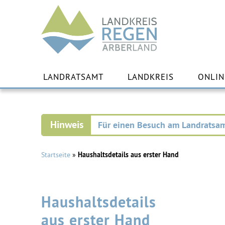
Landkreis
Regen
Zu
Inha
LANDRATSAMT
LANDKREIS
ONLIN
spr
Für einen Besuch am Landratsam
Startseite
»
Haushaltsdetails aus erster Hand
Haushaltsdetails
aus erster Hand