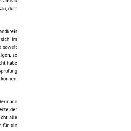
Grafenau
au, dort
andkreis
 sich im
e soweit
igen, so
cht habe
sprüfung
 können,
 Hermann
erte der
cht alle
 für ein