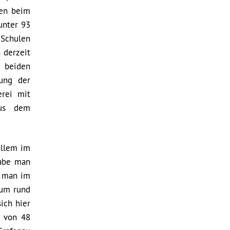
ben beim
unter 93
 Schulen
 derzeit
e beiden
rung der
erei mit
aus dem
allem im
habe man
e man im
 um rund
ich hier
z von 48