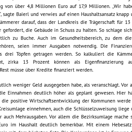
 von über 4,8 Millionen Euro auf 17,9 Millionen. „Wir ha
, sagte Baierl und verwies auf einen Haushaltsansatz knapp 
ämmerer darauf, dass der Landkreis die Trägerschaft für 13
gefordert, die Gebäude in Schuss zu halten. So schlage sich
tlich zu Buche. Auch im Gesundheitsbereich, zu dem di
gehören, seien immer Ausgaben notwendig. Die Finanzie
aus drei Töpfen getragen werden. So kalkuliert die Kämm
nt, zirka 13 Prozent können als Eigenfinanzierung 
 Rest müsse über Kredite finanziert werden.
utlich weniger Geld ausgegeben habe, als veranschlagt. Vor 
 die Einnahmen deutlich höher als geplant gewesen. Hier 
ch die positive Wirtschaftsentwicklung der Kommunen werd
 Kreisumlage einnehmen, auch die Schlüsselzuweisung liege
 auch Mehrausgaben. Vor allem die Bezirksumlage mache s
 Euro im Haushalt deutlich bemerkbar. Mit einem Hebesat