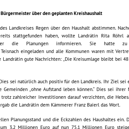
 Bürgermeister über den geplanten Kreishaushalt
tag des Landkreises Regen über den Haushalt abstimmen. Nac
reits stattgefunden haben, wollte Landrätin Rita Röhrl 
ber die Planungen informieren. Sie hatte zu
 Teisnach eingeladen und alle Kommunen waren mit Vertre
e Landrätin gute Nachrichten: „Die Kreisumlage bleibt bei 48
es sei natürlich auch positiv für den Landkreis. Ihr Ziel sei 
e Gemeinden „ohne Aufstand leben können.“ Dies sei ihrer
rotz zahlreicher Investitionen darauf verzichten, die Hebes
ergab die Landrätin dem Kämmerer Franz Baierl das Wort.
uellen Planungsstand und die Eckzahlen des Haushaltes ein.
um 3,2 Millionen Euro auf nun 75,1 Millionen Euro steig