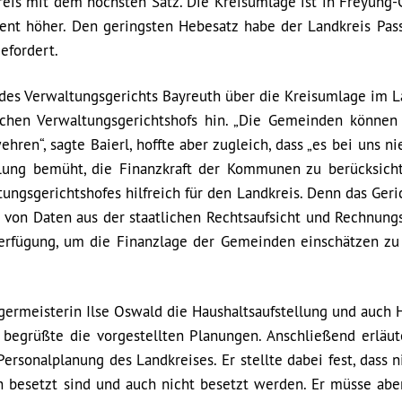
reis mit dem höchsten Satz. Die Kreisumlage ist in Freyung-
ent höher. Den geringsten Hebesatz habe der Landkreis Pass
efordert.
l des Verwaltungsgerichts Bayreuth über die Kreisumlage im L
chen Verwaltungsgerichtshofs hin. „Die Gemeinden können
n“, sagte Baierl, hoffte aber zugleich, dass „es bei uns ni
lung bemüht, die Finanzkraft der Kommunen zu berücksicht
tungsgerichtshofes hilfreich für den Landkreis. Denn das Geri
ch von Daten aus der staatlichen Rechtsaufsicht und Rechnung
erfügung, um die Finanzlage der Gemeinden einschätzen zu
germeisterin Ilse Oswald die Haushaltsaufstellung und auch
, begrüßte die vorgestellten Planungen. Anschließend erläut
sonalplanung des Landkreises. Er stellte dabei fest, dass ni
ch besetzt sind und auch nicht besetzt werden. Er müsse aber