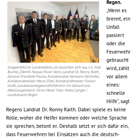
Regen.
„Wenn es
brennt, ein
Unfall
passiert
oder die
Feuerwehr
gebraucht
Gruppenbild im Landratsbüro, sie tauschten sich aus, v.li. Aleš
wird, zählt
Bucifal, Zdeněk Housar, Pavel Valm, Landrat Dr. Ronny Raith,
vor allem
General Frantiěek Pavlas, Kreisbrandrat Hermann Keilhofer,
Kreisbrandmeister Marco Dietl, Kreisbrandmeister Florian
eines:
Graßl, Landratsamtsgeschäftsführerin Iris Gehard und
Abteilungsleiterin Silvia Moser. Foto: Heiko Langer /
schnelle
Landratsamt Regen
Hilfe“, sagt
Regens Landrat Dr. Ronny Raith. Dabei spiele es keine
Rolle, woher die Helfer kommen oder welche Sprache
sie sprechen, betont er. Deshalb setzt er sich dafür ein,
dass Feuerwehren bei Einsätzen auch die deutsch-