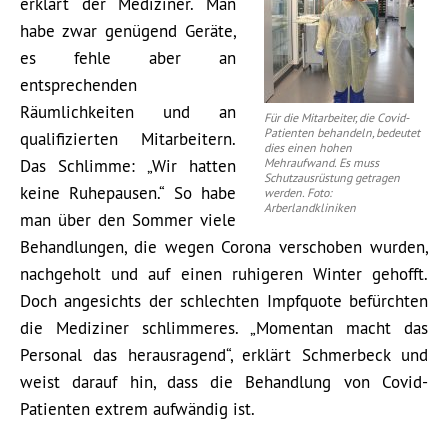
erklärt der Mediziner. Man
habe zwar genügend Geräte,
es fehle aber an
entsprechenden
Räumlichkeiten und an
Für die Mitarbeiter, die Covid-
Patienten behandeln, bedeutet
qualifizierten Mitarbeitern.
dies einen hohen
Das Schlimme: „Wir hatten
Mehraufwand. Es muss
Schutzausrüstung getragen
keine Ruhepausen.“ So habe
werden. Foto:
Arberlandkliniken
man über den Sommer viele
Behandlungen, die wegen Corona verschoben wurden,
nachgeholt und auf einen ruhigeren Winter gehofft.
Doch angesichts der schlechten Impfquote befürchten
die Mediziner schlimmeres. „Momentan macht das
Personal das herausragend“, erklärt Schmerbeck und
weist darauf hin, dass die Behandlung von Covid-
Patienten extrem aufwändig ist.