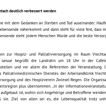
htach deutlich verbessert werden
e mit dem Gedanken an Sterben und Tod auseinander. Häufi
bensende näherkommt und dann steht für viele fest, dass m
ebensende steht jedem Menschen Würde und die beste Versorg
n zur Hospiz- und Palliativversorgung im Raum Viechta
. Januar begrüßt die Landrätin um 18 Uhr in der Cafet
chstellen und vor allem die Referenten der Veranstaltung. 
 Palliativmedizinischen Dienstes der Arberlandklinik Viecht
ersorgung und des Hospizverein Zwiesel-Regen. Die Organisa
heitsregion plus übernommen. „In der Informationsveranstalt
 aufgebaut ist, wohin sich Angehörige und Betroffene wende
 sie. Ziel von allen sei es, die Lebensqualität trotz unh