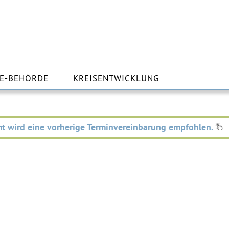
m
lt
E-BEHÖRDE
KREISENTWICKLUNG
ingen
t wird eine vorherige Terminvereinbarung empfohlen.