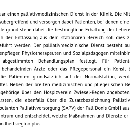
nuar einen palliativmedizinischen Dienst in der Klinik. Die Mi
nsübergreifend und versorgen dabei Patienten, bei denen eine
rdergrund stehe dabei die bestmögliche Erhaltung der Lebens
ch der Entlassung aus dem stationären Bereich soll dies 
führt werden. Der palliativmedizinische Dienst besteht a
kenpfleger, Physiotherapeuten und Sozialpädagogen miteinbi
abgestimmten Behandlungsplan festlegt. Für Patien
e behandelnden Ärzte oder das Pflegepersonal ein Konsil
 die Patienten grundsätzlich auf der Normalstation, wer
Walter. Neben der breiten medizinischen und pflegerischen B
Angehörige über den Hospizverein Zwiesel-Regen angebote
zten, die ebenfalls über die Zusatzbezeichnung Palliati
bulanten Palliativversorgung (SAPV) der PalliDonis GmbH aus
entrum und entscheidet, welche Maßnahmen und Dienste er 
undheitsregion plus.