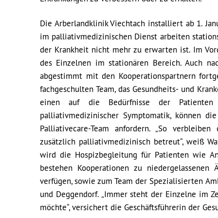
Die Arberlandklinik Viechtach installiert ab 1. Ja
im palliativmedizinischen Dienst arbeiten statio
der Krankheit nicht mehr zu erwarten ist. Im Vo
des Einzelnen im stationären Bereich. Auch na
abgestimmt mit den Kooperationspartnern fortge
fachgeschulten Team, das Gesundheits- und Kran
einen auf die Bedürfnisse der Patienten 
palliativmedizinischer Symptomatik, können di
Palliativecare-Team anfordern. „So verbleiben
zusätzlich palliativmedizinisch betreut“, weiß 
wird die Hospizbegleitung für Patienten wie 
bestehen Kooperationen zu niedergelassenen Är
verfügen, sowie zum Team der Spezialisierten Am
und Deggendorf. „Immer steht der Einzelne im Z
möchte“, versichert die Geschäftsführerin der Ges