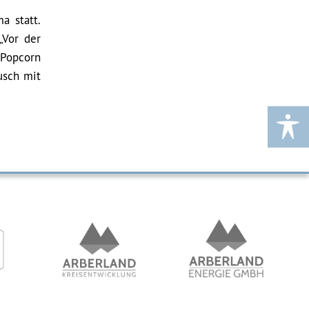
a statt.
„Vor der
d Popcorn
usch mit