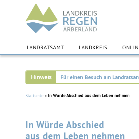
Landkreis
Regen
Zu
Inha
LANDRATSAMT
LANDKREIS
ONLIN
spr
Für einen Besuch am Landratsam
Startseite
»
In Würde Abschied aus dem Leben nehmen
In Würde Abschied
aus dem Leben nehmen