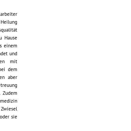
tarbeiter
 Heilung
qualität
zu Hause
us einem
ndet und
ten mit
 bei dem
den aber
etreuung
n. Zudem
vmedizin
 Zwiesel
oder sie