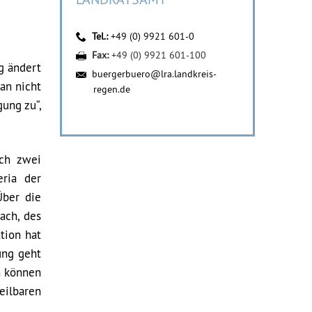
Tel.:
+49 (0) 9921 601-0
Fax:
+49 (0) 9921 601-100
g ändert
buergerbuero@lra.landkreis-
an nicht
regen.de
ung zu“,
ch zwei
eria der
Über die
ach, des
tion hat
ung geht
n können
eilbaren