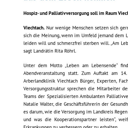
Hospiz- und Palliativversorgung soll im Raum Viec
Viechtach.
Nur wenige Menschen setzen sich gern
sich die Meinung, wenn im Umfeld jemand dem Le
leiden will und schmerzfrei sterben will. „Am L
sagt Landrätin Rita Röhrl.
Unter dem Motto „Leben am Lebensende“ finde
Abendveranstaltung statt. Zum Auftakt am 14
Arberlandklinik Viechtach Bürger, Experten, Fa
Versorgungsstruktur sprechen die Mitarbeiter des
Teams der Spezialisierten Ambulanten Palliativv
Natalie Walter, die Geschäftsführerin der Gesund
es darum, wie die Versorgung im Landkreis Regen
und was die Kooperationspartner leisten“, weiß
Erkrankungen zu verbessern oder zu erhalten.