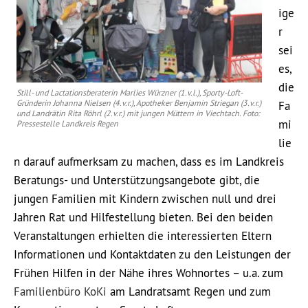
ige
r
sei
es,
die
Still- und Lactationsberaterin Marlies Würzner (1.v.l.), Sporty-Loft-
Gründerin Johanna Nielsen (4.v.r.), Apotheker Benjamin Striegan (3.v.r.)
Fa
und Landrätin Rita Röhrl (2.v.r.) mit jungen Müttern in Viechtach. Foto:
mi
Pressestelle Landkreis Regen
lie
n darauf aufmerksam zu machen, dass es im Landkreis
Beratungs- und Unterstützungsangebote gibt, die
jungen Familien mit Kindern zwischen null und drei
Jahren Rat und Hilfestellung bieten. Bei den beiden
Veranstaltungen erhielten die interessierten Eltern
Informationen und Kontaktdaten zu den Leistungen der
Frühen Hilfen in der Nähe ihres Wohnortes – u.a. zum
Familienbüro KoKi
am Landratsamt Regen und zum