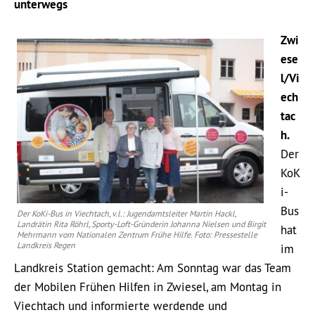
unterwegs
Zwi
ese
l/Vi
ech
tac
h.
Der
KoK
i-
Bus
Der KoKi-Bus in Viechtach, v.l.: Jugendamtsleiter Martin Hackl,
Landrätin Rita Röhrl, Sporty-Loft-Gründerin Johanna Nielsen und Birgit
hat
Mehrmann vom Nationalen Zentrum Frühe Hilfe. Foto: Pressestelle
Landkreis Regen
im
Landkreis Station gemacht: Am Sonntag war das Team
der Mobilen Frühen Hilfen in Zwiesel, am Montag in
Viechtach und informierte werdende und